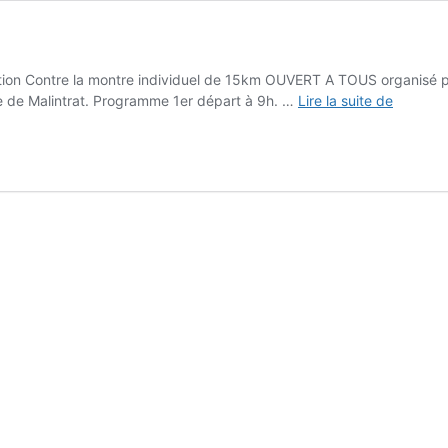
n Contre la montre individuel de 15km OUVERT A TOUS organisé par l
Chrono
e de Malintrat. Programme 1er départ à 9h. …
Lire la suite de
de
la
Limagne