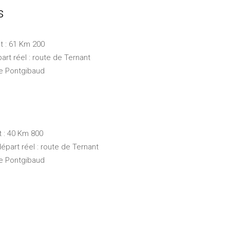
s
it : 61 Km 200
part réel : route de Ternant
de Pontgibaud
t : 40 Km 800
 départ réel : route de Ternant
de Pontgibaud