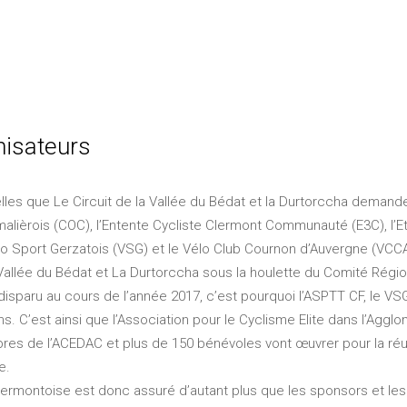
nisateurs
telles que Le Circuit de la Vallée du Bédat et la Durtorccha dema
malièrois (COC), l’Entente Cycliste Clermont Communauté (E3C), l’E
 Sport Gerzatois (VSG) et le Vélo Club Cournon d’Auvergne (VCCA) s
allée du Bédat et La Durtorccha sous la houlette du Comité Régio
isparu au cours de l’année 2017, c’est pourquoi l’ASPTT CF, le VS
s. C’est ainsi que l’Association pour le Cyclisme Elite dans l’Agg
res de l’ACEDAC et plus de 150 bénévoles vont œuvrer pour la ré
e.
lermontoise est donc assuré d’autant plus que les sponsors et les c