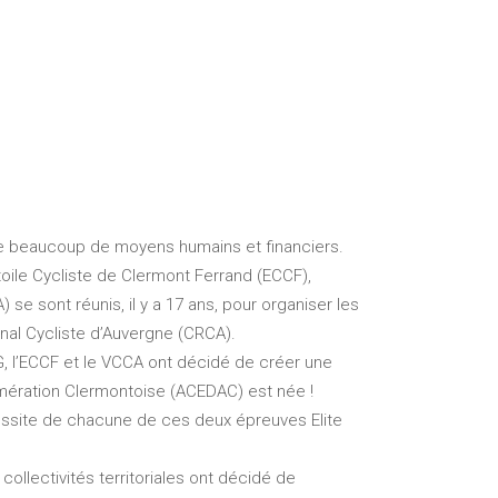
nde beaucoup de moyens humains et financiers.
toile Cycliste de Clermont Ferrand (ECCF),
e sont réunis, il y a 17 ans, pour organiser les
nal Cycliste d’Auvergne (CRCA).
G, l’ECCF et le VCCA ont décidé de créer une
lomération Clermontoise (ACEDAC) est née !
ussite de chacune de ces deux épreuves Elite
ollectivités territoriales ont décidé de