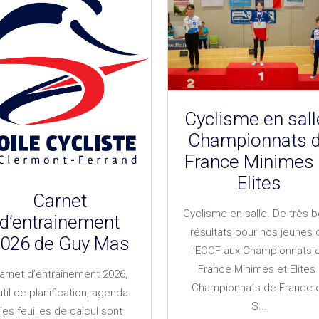
Cyclisme en salle
Championnats 
France Minimes 
Elites
Carnet
Cyclisme en salle. De très 
d’entrainement
résultats pour nos jeunes 
026 de Guy Mas
l’ECCF aux Championnats 
France Minimes et Elites 
arnet d’entraînement 2026,
Championnats de France 
util de planification, agenda
S...
(les feuilles de calcul sont