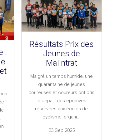
Résultats Prix des
 :
Jeunes de
de
Malintrat
et
Malgré un temps humide, une
quarantaine de jeunes
coureuses et coureurs ont pris
bons
le départ des épreuves
de
réservées aux écoles de
de
cyclisme, organi...
!
en
23 Sep 2025