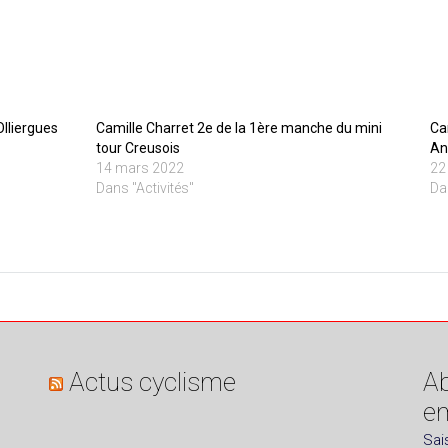
lliergues
Camille Charret 2e de la 1ère manche du mini
Ca
tour Creusois
An
14 mars 2022
22
Dans "Activités"
Da
Actus cyclisme
Ab
em
Sai