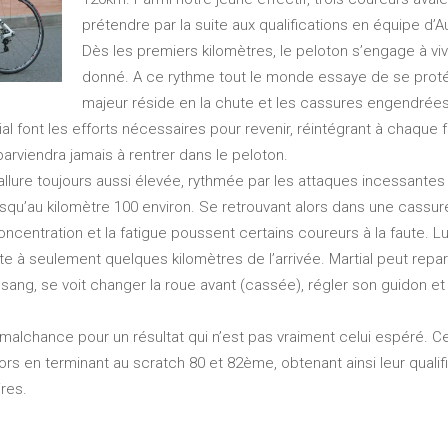
prétendre par la suite aux qualifications en équipe d’A
Dès les premiers kilomètres, le peloton s’engage à viv
donné. A ce rythme tout le monde essaye de se proté
majeur réside en la chute et les cassures engendrées 
al font les efforts nécessaires pour revenir, réintégrant à chaque 
arviendra jamais à rentrer dans le peloton.
llure toujours aussi élevée, rythmée par les attaques incessantes à 
u’au kilomètre 100 environ. Se retrouvant alors dans une cassure, 
ntration et la fatigue poussent certains coureurs à la faute. Luca
 à seulement quelques kilomètres de l’arrivée. Martial peut repart
 sang, se voit changer la roue avant (cassée), régler son guidon 
 malchance pour un résultat qui n’est pas vraiment celui espéré. Cep
ors en terminant au scratch 80 et 82ème, obtenant ainsi leur quali
res.