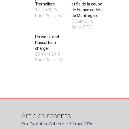
Tremolière
et 9e de la coupe
15 juin 2016
de France cadets
Dans "Activités"
de Montregard
17 juin 2018
Dans "FFC"
Un week-end
Pascal bien
chargé!
28 mars 2016
Dans "Activités"
Articles récents
Prix Cycliste d’Aubière – 17 mai 2026