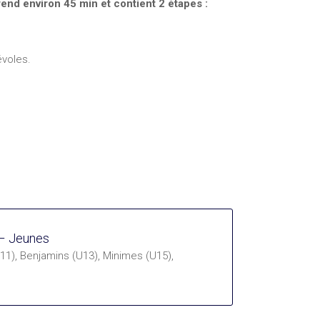
end environ 45 min et contient 2 étapes :
voles.
 – Jeunes
U11), Benjamins (U13), Minimes (U15),