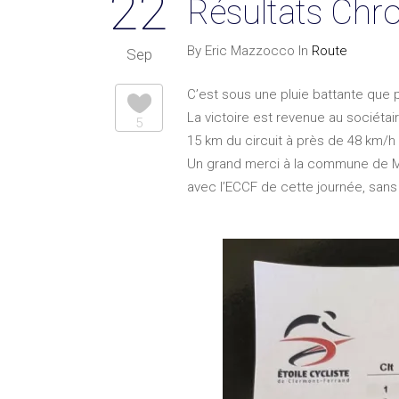
22
Résultats Chr
By Eric Mazzocco In
Route
Sep
C’est sous une pluie battante que p
La victoire est revenue au sociétai
5
15 km du circuit à près de 48 km
Un grand merci à la commune de Mal
avec l’ECCF de cette journée, sans 