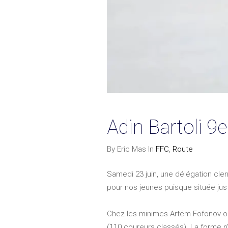
Adin Bartoli 
By Eric Mas In
FFC
,
Route
Samedi 23 juin, une délégation cler
pour nos jeunes puisque située just
Chez les minimes Artëm Fofonov ob
(110 coureurs classés). La forme n