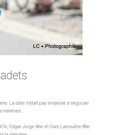
cadets
nir. La date n’était pas évidente à négocier
les minimes…
é 47e, Edgar Jorge 86e et Sam Lamouline 88e
nt la semaine.