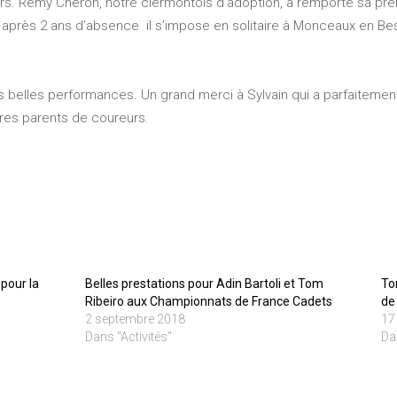
ors. Remy Cheron, notre clermontois d’adoption, a remporté sa pre
n après 2 ans d’absence il s’impose en solitaire à Monceaux en Bes
s belles performances. Un grand merci à Sylvain qui a parfaitem
tres parents de coureurs.
 pour la
Belles prestations pour Adin Bartoli et Tom
To
Ribeiro aux Championnats de France Cadets
de
2 septembre 2018
17
Dans "Activités"
Da