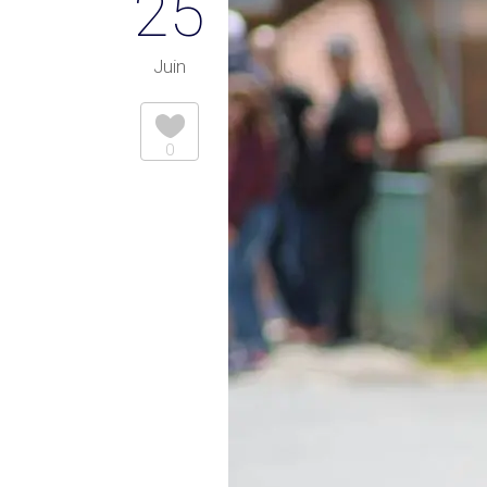
25
Juin
0