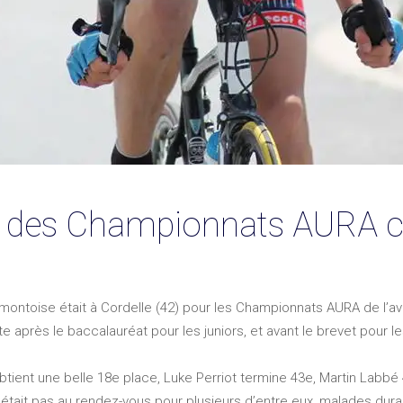
9e des Championnats AURA 
montoise était à Cordelle (42) pour les Championnats AURA de l’ave
e après le baccalauréat pour les juniors, et avant le brevet pour 
tient une belle 18e place, Luke Perriot termine 43e, Martin Labb
’était pas au rendez-vous pour plusieurs d’entre eux, malades dura