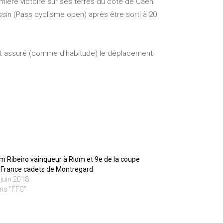
mière victoire sur ses terres du côté de Caen.
sin (Pass cyclisme open) après être sorti à 20
ent assuré (comme d’habitude) le déplacement
m Ribeiro vainqueur à Riom et 9e de la coupe
 France cadets de Montregard
 juin 2018
ns "FFC"