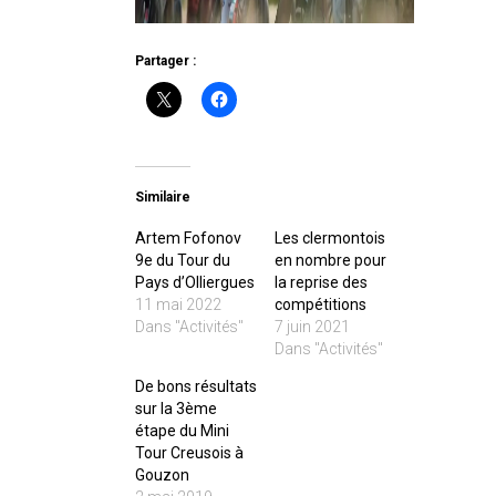
Partager :
Similaire
Artem Fofonov
Les clermontois
9e du Tour du
en nombre pour
Pays d’Olliergues
la reprise des
11 mai 2022
compétitions
Dans "Activités"
7 juin 2021
Dans "Activités"
De bons résultats
sur la 3ème
étape du Mini
Tour Creusois à
Gouzon