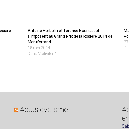
osière-
Antoine Herbelin et Térence Bourrasset
Ma
s’imposent au Grand Prix de la Rosière 2014 de
Ro
Montferrand
27
18 mai 2014
Da
Dans "Activités"
Actus cyclisme
Ab
em
Sai