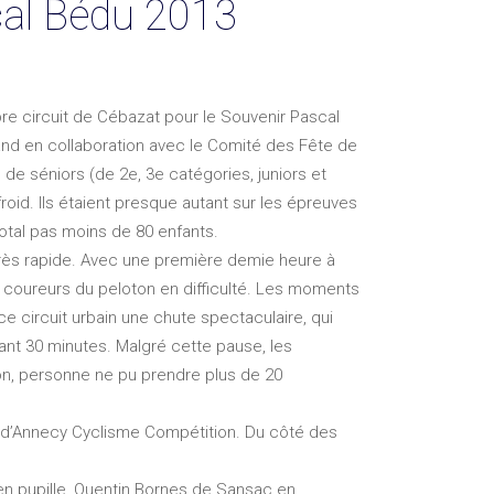
cal Bédu 2013
re circuit de Cébazat pour le Souvenir Pascal
and en collaboration avec le Comité des Fête de
de séniors (de 2e, 3e catégories, juniors et
roid. Ils étaient presque autant sur les épreuves
total pas moins de 80 enfants.
très rapide. Avec une première demie heure à
s coureurs du peloton en difficulté. Les moments
circuit urbain une chute spectaculaire, qui
dant 30 minutes. Malgré cette pause, les
ton, personne ne pu prendre plus de 20
ult d’Annecy Cyclisme Compétition. Du côté des
n pupille, Quentin Bornes de Sansac en