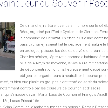
 vainqueur du Souvenir Pas
Ce dimanche, ils étaient venus en nombre sur le célèb
Bédu, organisé par l’Étoile Cyclisme de Clermont-Ferr
la commune de Cébazat. En effet, plus d’une centaine 
pass cyclisme) avaient fait le déplacement malgré le f
en prologue, puisque les écoles de vélo ont réuni au 
Chez les séniors, l’épreuve a comme d’habitude été 
plus de 40km/h de moyenne, la vive allure mit certain
de déconcentration ont malheureusement causé sur ce 
obligea les organisateurs à neutraliser la course pen
otivé, et bien que plusieurs groupes aient tenté de sortir du pelo
notamment contrôlé par les coureurs de Cournon et d’Issoire.
 Cesar qui s’impose devant Martin Lass de Cournon et François Aira
 13e, Lucas Prissat 16e.
, Kylian Communal d’Ambert s’impose en poussin, Romain Breant e