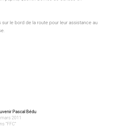
ur le bord de la route pour leur assistance au
se.
uvenir Pascal Bédu
 mars 2011
ns "FFC"