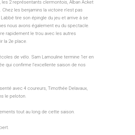
, les 2 représentants clermontois, Alban Acket
 Chez les benjamins la victoire n’est pas
Labbé tire son épingle du jeu et arrive à se
inimes nous avons également eu du spectacle.
re rapidement le trou avec les autres
r la 2e place.
 écoles de vélo. Sam Lamouline termine 1er en
ée qui confirme l’excellente saison de nos
résenté avec 4 coureurs, Timothée Delavaux,
s le peloton.
gements tout au long de cette saison.
bert.