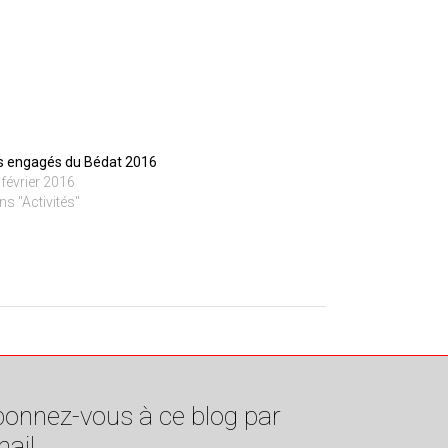
s engagés du Bédat 2016
 février 2016
ns "Activités"
onnez-vous à ce blog par
ail.