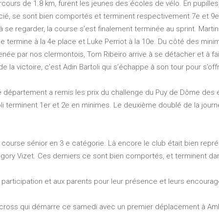
cours de 1.8 km, furent les jeunes des écoles de vélo. En pupilles
ncié, se sont bien comportés et terminent respectivement 7e et 9e.
 se regarder, la course s’est finalement terminée au sprint. Martin 
ine termine à la 4e place et Luke Perriot à la 10e. Du côté des m
ée par nos clermontois, Tom Ribeiro arrive à se détacher et à fai
la victoire, c’est Adin Bartoli qui s’échappe à son tour pour s’offri
ité département a remis les prix du challenge du Puy de Dôme des
oli terminent 1er et 2e en minimes. Le deuxième doublé de la journ
a course sénior en 3 e catégorie. Là encore le club était bien rep
égory Vizet. Ces derniers ce sont bien comportés, et terminent dan
r participation et aux parents pour leur présence et leurs encoura
o-cross qui démarre ce samedi avec un premier déplacement à Am