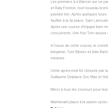
Les premiers à s’élancer sur ce par
et Raily Fronton, tout nouveau lice
passée loin. Après quelques tours à
faufiler à la 2e place. Sam Lamoul
Après une course d’équipe bien men
concurrents. Une fois Tom assuré de 
A l’issue de cette course, le com
benjamin, Tom Ribeiro et Adin Bart
minimes.
Cette après-midi fût clôturée par l
Guillaume Delplace, Eric Mas et Gr
Merci à tous les coureurs pour leu
Maintenant place à la saison cycl