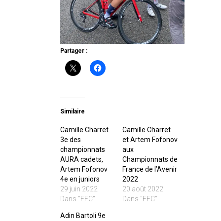
Partager :
Similaire
Camille Charret
Camille Charret
3e des
et Artem Fofonov
championnats
aux
AURA cadets,
Championnats de
Artem Fofonov
France de l’Avenir
4e en juniors
2022
29 juin 2022
20 août 2022
Dans "FFC"
Dans "FFC"
Adin Bartoli 9e