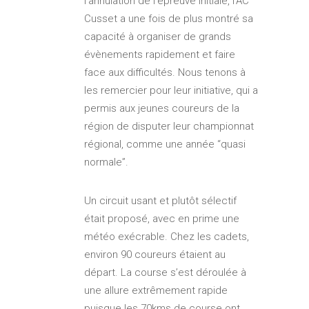
l’annulation de l’épreuve initiale, l’AC
Cusset a une fois de plus montré sa
capacité à organiser de grands
évènements rapidement et faire
face aux difficultés. Nous tenons à
les remercier pour leur initiative, qui a
permis aux jeunes coureurs de la
région de disputer leur championnat
régional, comme une année “quasi
normale”.
Un circuit usant et plutôt sélectif
était proposé, avec en prime une
météo exécrable. Chez les cadets,
environ 90 coureurs étaient au
départ. La course s’est déroulée à
une allure extrêmement rapide
puisque les 70kms de course ont