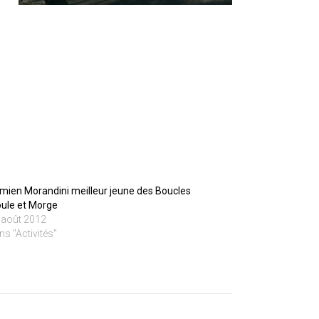
mien Morandini meilleur jeune des Boucles
oule et Morge
 août 2012
ns "Activités"