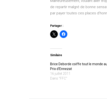
Malheureusement, voulant aller trop 
de repartir malgré de bonne sensati
par payer toutes ces places d’honn
Partager :
Similaire
Brice Deborde coiffe tout le monde a
Prix d’Ennezat
16 juillet 2011
Dans "FFC"