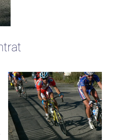
ntrat
.