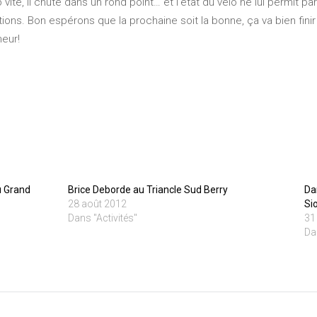
vite, il chute dans un rond point… et l’état du vélo ne lui permit par
ons. Bon espérons que la prochaine soit la bonne, ça va bien finir
eur!
u Grand
Brice Deborde au Triancle Sud Berry
Da
28 août 2012
Si
Dans "Activités"
31
Da