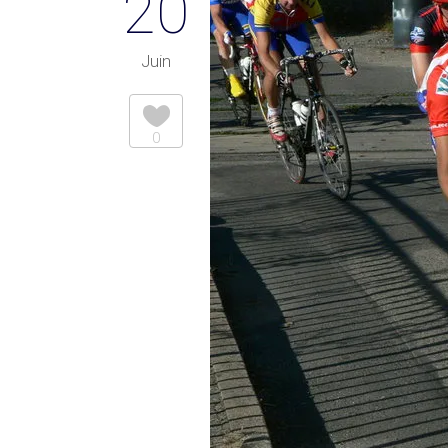
20
Juin
0