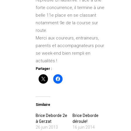
l’épreuve d’Hauterive. Face à une
forte concurrence, il termine à une
belle 11e place en se classant
notamment 9e de la course sur
route.
Merci aux coureurs, entraineurs,
parents et accompagnateurs pour
se week-end bien rempli en
actualités !
Partager :
Similaire
Brice Deborde 2e
Brice Deborde
à Gerzat
déroule!
26 juin 2013
16 juin 2014