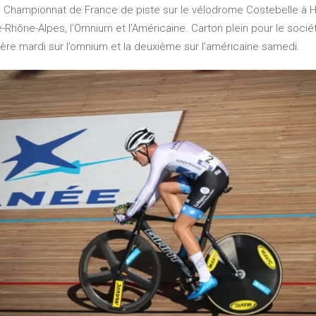
e Championnat de France de piste sur le vélodrome Costebelle à Hy
-Rhône-Alpes, l’Omnium et l’Américaine. Carton plein pour le sociét
ière mardi sur l’omnium et la deuxième sur l’américaine samedi.