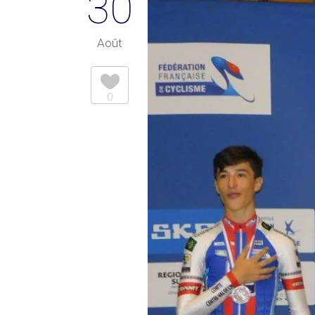
30
Août
0