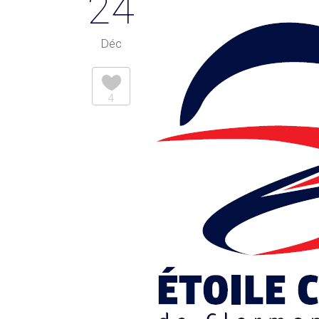
24
Déc
4