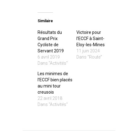
Similaire
Résultats du
Victoire pour
Grand Prix
l’ECCF à Saint-
Cycliste de
Eloy-les-Mines
Servant 2019
11 juin 2024
6 avril 2019
Dans "Route"
Dans "Activités"
Les minimes de
l’ECCF bien placés
au mini tour
creusois
22 avril 2018
Dans "Activités"