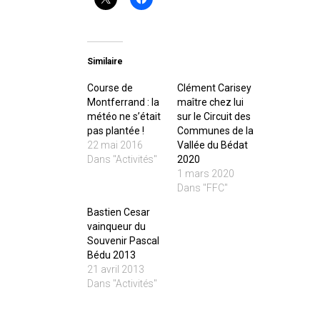
Similaire
Course de
Clément Carisey
Montferrand : la
maître chez lui
météo ne s’était
sur le Circuit des
pas plantée !
Communes de la
22 mai 2016
Vallée du Bédat
Dans "Activités"
2020
1 mars 2020
Dans "FFC"
Bastien Cesar
vainqueur du
Souvenir Pascal
Bédu 2013
21 avril 2013
Dans "Activités"