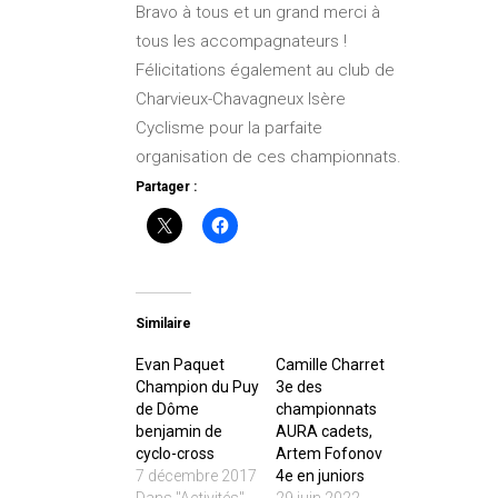
Bravo à tous et un grand merci à
tous les accompagnateurs !
Félicitations également au club de
Charvieux-Chavagneux Isère
Cyclisme pour la parfaite
organisation de ces championnats.
Partager :
Similaire
Evan Paquet
Camille Charret
Champion du Puy
3e des
de Dôme
championnats
benjamin de
AURA cadets,
cyclo-cross
Artem Fofonov
7 décembre 2017
4e en juniors
Dans "Activités"
29 juin 2022