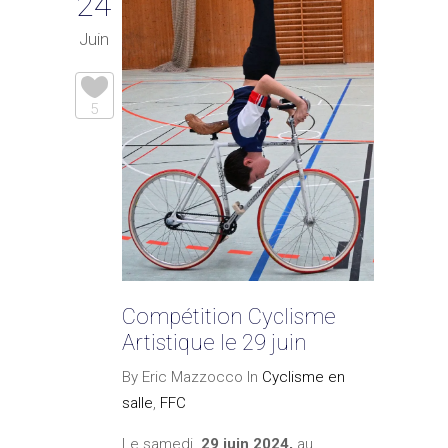
24
Juin
5
Compétition Cyclisme
Artistique le 29 juin
By Eric Mazzocco In
Cyclisme en
salle
,
FFC
Le samedi
29 juin 2024,
au