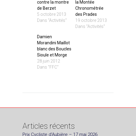
contre la montre
la Montée
de Berzet
Chronométrée
5 octobre 2013
des Prades
Dans "Activités"
19 octobre 2013
Dans "Activités"
Damien
Morandini Maillot
blanc des Boucles
Sioule et Morge
28 juin 2012
Dans "FFC"
Articles récents
Prix Cycliste d’Aubière – 17 mai 2026