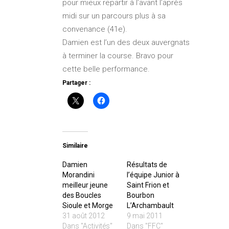
pour mieux repartir à l’avant l’après
midi sur un parcours plus à sa
convenance (41e).
Damien est l’un des deux auvergnats
à terminer la course. Bravo pour
cette belle performance.
Partager :
Similaire
Damien
Résultats de
Morandini
l’équipe Junior à
meilleur jeune
Saint Frion et
des Boucles
Bourbon
Sioule et Morge
L’Archambault
31 août 2012
9 mai 2011
Dans "Activités"
Dans "FFC"