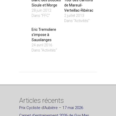
Sioule et Morge
de Mareuil-
28 juin 2012
Verteillac-Ribérac
Dans "FFC"
2 juillet 2013
Dans "Activités"
Eric Tremoliere
s’impose à
Sauxilanges
24 avril 2016
Dans "Activités"
Articles récents
Prix Cycliste d’Aubière – 17 mai 2026
Carnet d’entrainement 2026 de Guy Mas