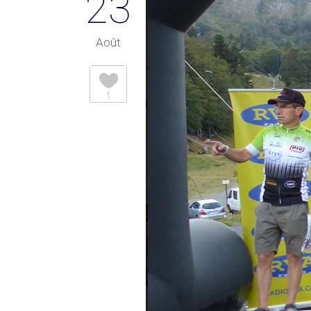
23
Août
1