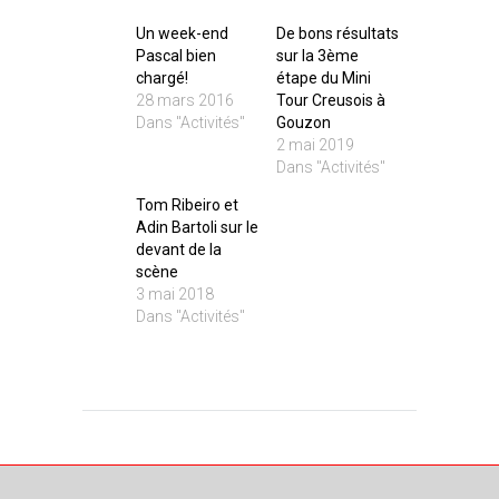
Un week-end
De bons résultats
Pascal bien
sur la 3ème
chargé!
étape du Mini
28 mars 2016
Tour Creusois à
Dans "Activités"
Gouzon
2 mai 2019
Dans "Activités"
Tom Ribeiro et
Adin Bartoli sur le
devant de la
scène
3 mai 2018
Dans "Activités"