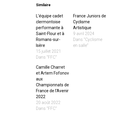
Similaire
L’équipe cadet
France Juniors de
clermontoise
Cyclisme
performante à
Artistique
Saint-Flour et à
9 avril 2024
Romans-sur-
Dans "Cyclisme
Isère
en salle"
15 juillet 2021
Dans "FFC"
Camille Charret
et Artem Fofonov
aux
Championnats de
France de l’Avenir
2022
20 août 2022
Dans "FFC"