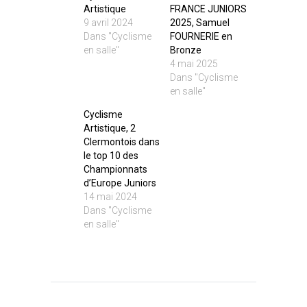
Artistique
FRANCE JUNIORS
9 avril 2024
2025, Samuel
Dans "Cyclisme
FOURNERIE en
en salle"
Bronze
4 mai 2025
Dans "Cyclisme
en salle"
Cyclisme
Artistique, 2
Clermontois dans
le top 10 des
Championnats
d’Europe Juniors
14 mai 2024
Dans "Cyclisme
en salle"