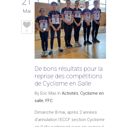
21
Mai
0
De bons résultats pour la
reprise des compétitions
de Cyclisme en Salle
By Eric Mas In
Activités
,
Cyclisme en
salle
,
FFC
Dimanche 8 mai, après 2 années
d’annulation l’ECCF section Cyclisme
en Salle participait avec six jeunes à