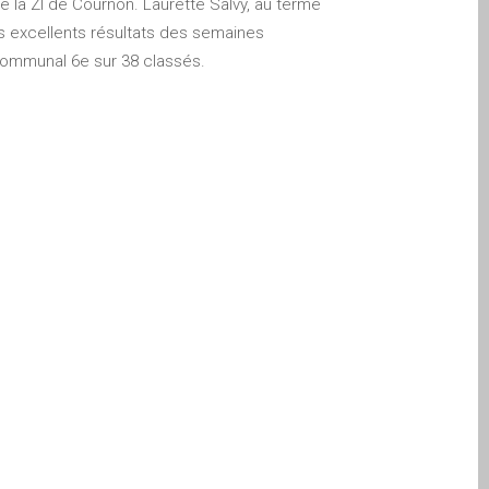
de la ZI de Cournon. Laurette Salvy, au terme
s excellents résultats des semaines
 Communal 6e sur 38 classés.