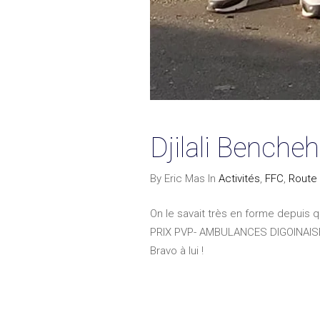
Djilali Benche
By Eric Mas In
Activités
,
FFC
,
Route
On le savait très en forme depuis 
PRIX PVP- AMBULANCES DIGOINAISES o
Bravo à lui !