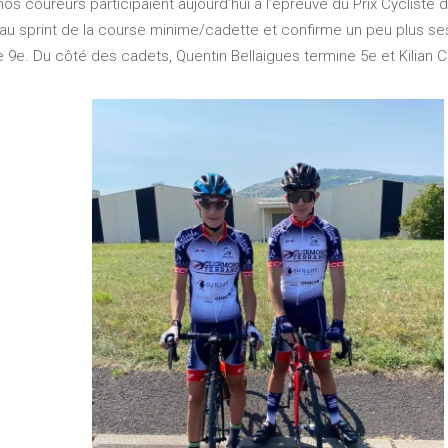
os coureurs participaient aujourd’hui à l’épreuve du Prix Cycliste 
au sprint de la course minime/cadette et confirme un peu plus se
 9e. Du côté des cadets, Quentin Bellaigues termine 5e et Kilian