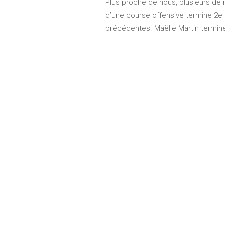
Plus proche de nous, plusieurs de n
d’une course offensive termine 2e 
précédentes. Maëlle Martin termine