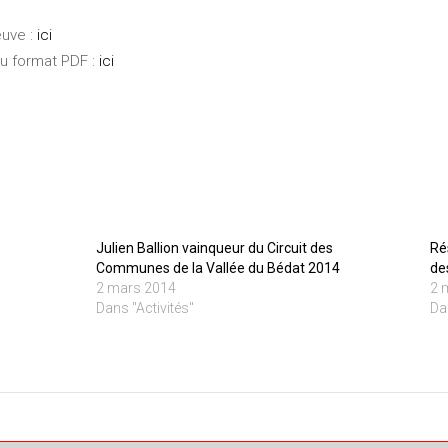
euve :
ici
au format PDF :
ici
Julien Ballion vainqueur du Circuit des
Ré
Communes de la Vallée du Bédat 2014
de
2 mars 2014
2 
Dans "Activités"
Da