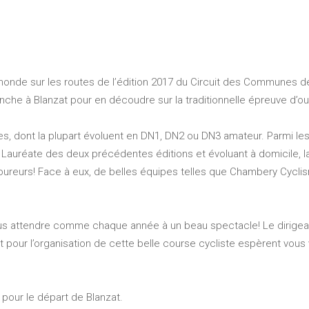
 monde sur les routes de l’édition 2017 du Circuit des Communes de
che à Blanzat pour en découdre sur la traditionnelle épreuve d’o
s, dont la plupart évoluent en DN1, DN2 ou DN3 amateur. Parmi les
auréate des deux précédentes éditions et évoluant à domicile, l
oureurs! Face à eux, de belles équipes telles que Chambery Cycli
ous attendre comme chaque année à un beau spectacle! Le dirigeant
 pour l’organisation de cette belle course cycliste espèrent vous
pour le départ de Blanzat.