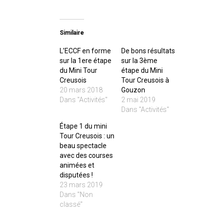
Similaire
L’ECCF en forme
De bons résultats
sur la 1ere étape
sur la 3ème
du Mini Tour
étape du Mini
Creusois
Tour Creusois à
20 mars 2018
Gouzon
Dans "Activités"
2 mai 2019
Dans "Activités"
Étape 1 du mini
Tour Creusois : un
beau spectacle
avec des courses
animées et
disputées !
23 mars 2019
Dans "Non
classé"