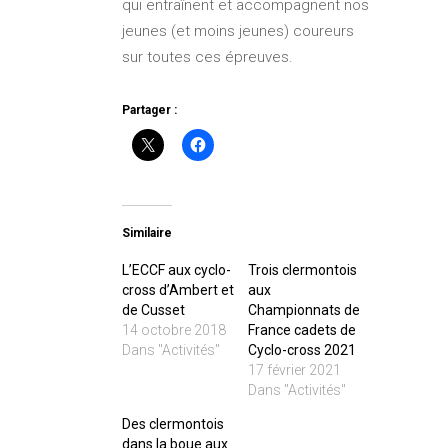
qui entraînent et accompagnent nos
jeunes (et moins jeunes) coureurs
sur toutes ces épreuves.
Partager :
Similaire
L’ECCF aux cyclo-
Trois clermontois
cross d’Ambert et
aux
de Cusset
Championnats de
14 octobre 2018
France cadets de
Dans "Activités"
Cyclo-cross 2021
17 février 2021
Dans "Activités"
Des clermontois
dans la boue aux