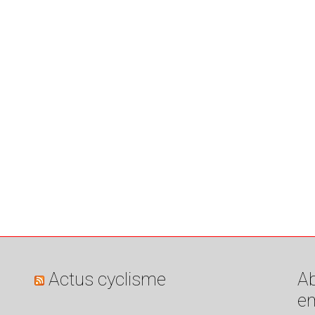
Actus cyclisme
Ab
em