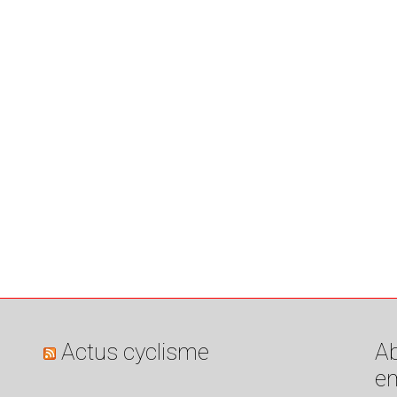
Actus cyclisme
Ab
em