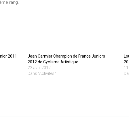
ième rang.
nior 2011
Jean Carmier Champion de France Juniors
Lo
2012 de Cyclisme Artistique
20
22 avril 2012
11
Dans "Activités"
Da