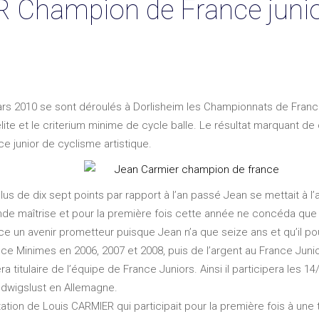
Champion de France junio
s 2010 se sont déroulés à Dorlisheim les Championnats de France 
ite et le criterium minime de cycle balle. Le résultat marquant de 
ce junior de cyclisme artistique.
s de dix sept points par rapport à l’an passé Jean se mettait à l’a
ande maîtrise et pour la première fois cette année ne concéda que 
once un avenir prometteur puisque Jean n’a que seize ans et qu’il
nce Minimes en 2006, 2007 et 2008, puis de l’argent au France Ju
a titulaire de l’équipe de France Juniors. Ainsi il participera les
udwigslust en Allemagne.
ation de Louis CARMIER qui participait pour la première fois à une t