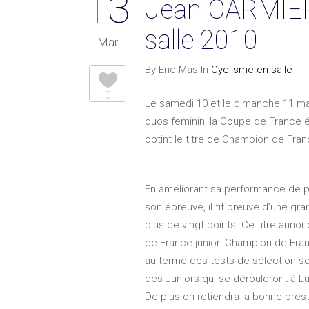
13
Jean CARMIER 
salle 2010
Mar
By Eric Mas In
Cyclisme en salle
0
Le samedi 10 et le dimanche 11 mar
duos feminin, la Coupe de France él
obtint le titre de Champion de Fran
En améliorant sa performance de plu
son épreuve, il fit preuve d’une gr
plus de vingt points. Ce titre ann
de France junior. Champion de Fra
au terme des tests de sélection ser
des Juniors qui se dérouleront à L
De plus on retiendra la bonne prest