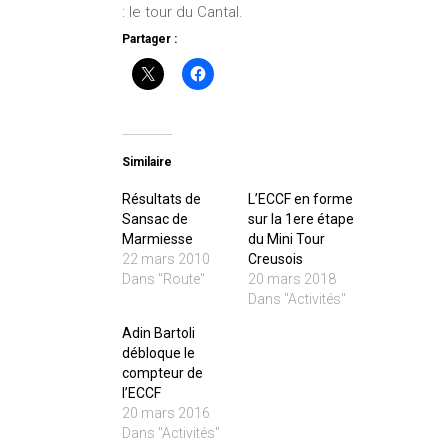
: le tour du Cantal.
Partager :
Similaire
Résultats de
L’ECCF en forme
Sansac de
sur la 1ere étape
Marmiesse
du Mini Tour
22 mars 2010
Creusois
Dans "Route"
20 mars 2018
Dans "Activités"
Adin Bartoli
débloque le
compteur de
l’ECCF
20 mars 2016
Dans "Activités"