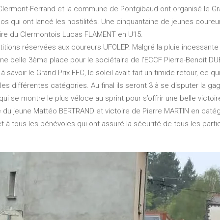
de Clermont-Ferrand et la commune de Pontgibaud ont organisé le Gr
s qui ont lancé les hostilités. Une cinquantaine de jeunes coureur
ctoire du Clermontois Lucas FLAMENT en U15.
titions réservées aux coureurs UFOLEP. Malgré la pluie incessant
ne belle 3ème place pour le sociétaire de l’ECCF Pierre-Benoit 
 savoir le Grand Prix FFC, le soleil avait fait un timide retour, ce 
les différentes catégories. Au final ils seront 3 à se disputer la g
i se montre le plus véloce au sprint pour s’offrir une belle victoir
 du jeune Mattéo BERTRAND et victoire de Pierre MARTIN en caté
 à tous les bénévoles qui ont assuré la sécurité de tous les partic