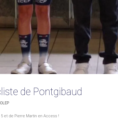
liste de Pontgibaud
OLEP
5 et de Pierre Martin en Access !