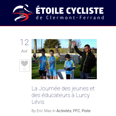
12
Avr
0
La Journée des jeunes et
des éducateurs à Lurcy
Lévis
By Eric Mas In
Activités
,
FFC
,
Piste