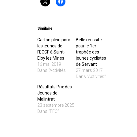
Similaire
Carton plein pour
Belle réussite
les jeunes de
pour le 1er
l’ECCF à Saint-
trophée des
Eloy les Mines
jeunes cyclistes
16 mai 2019
de Servant
Dans "Activités"
27 mars 2017
Dans "Activités"
Résultats Prix des
Jeunes de
Malintrat
23 septembre 2025
Dans "FFC"