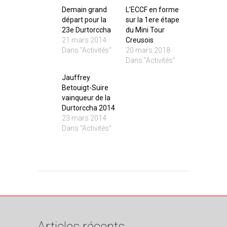
Demain grand
L’ECCF en forme
départ pour la
sur la 1ere étape
23e Durtorccha
du Mini Tour
21 mars 2014
Creusois
Dans "Activités"
20 mars 2018
Dans "Activités"
Jauffrey
Betouigt-Suire
vainqueur de la
Durtorccha 2014
23 mars 2014
Dans "Activités"
Articles récents