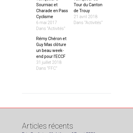
Sourniac et
Tour du Canton
Charade en Pass
de Trouy
Cyclisme
21 avril 2018
6 mai 2017
Dans "Activités"
Dans "Activités"
Rémy Chéron et
Guy Mas clôture
un beau week-
end pour l’ECCF
31 juillet 2018
Dans "FFC"
Articles récents