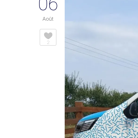
06
Août
2