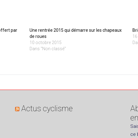
offert par
Une rentrée 2015 qui démarre sur les chapeaux
Br
de roues
16
10 octobre 2015
Da
Dans "Non classé"
Actus cyclisme
Ab
em
Sai
ce 