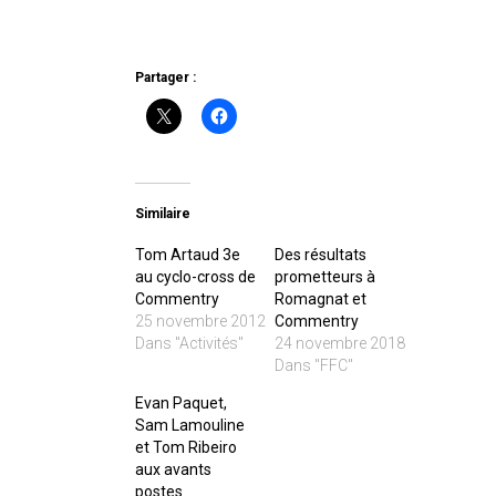
Partager :
Similaire
Tom Artaud 3e
Des résultats
au cyclo-cross de
prometteurs à
Commentry
Romagnat et
25 novembre 2012
Commentry
Dans "Activités"
24 novembre 2018
Dans "FFC"
Evan Paquet,
Sam Lamouline
et Tom Ribeiro
aux avants
postes