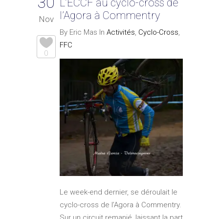
30
L’ECCF au cyclo-cross de
l’Agora à Commentry
Nov
By Eric Mas In
Activités
,
Cyclo-Cross
,
FFC
0
Le week-end dernier, se déroulait le
cyclo-cross de l’Agora à Commentry.
Sur un circuit remanié, laissant la part