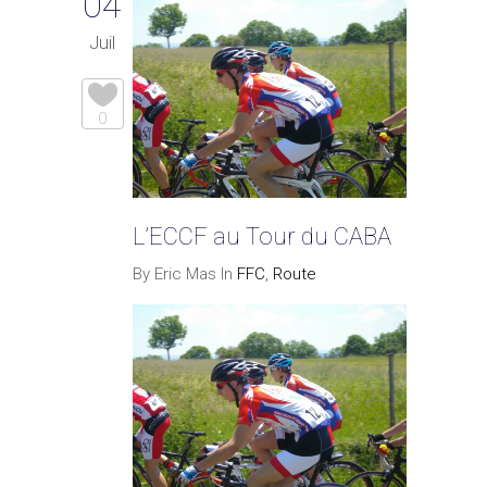
04
Juil
0
L’ECCF au Tour du CABA
By Eric Mas In
FFC
,
Route