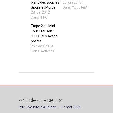
blanc des Boucles
26 juin 2013
Sioule et Morge
Dans "Activités"
28 juin 2012
Dans "FFC"
Etape 2 du Mini
Tour Creusois :
l’ECCF aux avant-
postes
25 mars 2019
Dans "Activités"
Articles récents
Prix Cycliste d’Aubière – 17 mai 2026