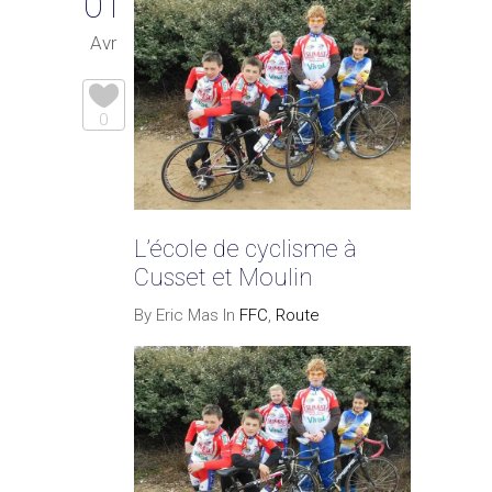
01
Avr
0
L’école de cyclisme à
Cusset et Moulin
By Eric Mas In
FFC
,
Route