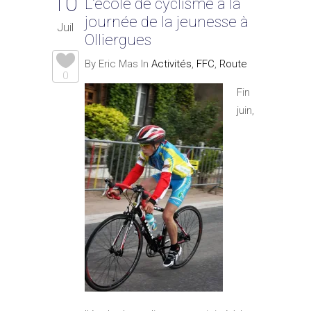
10
L’école de cyclisme à la
journée de la jeunesse à
Juil
Olliergues
By Eric Mas In
Activités
,
FFC
,
Route
0
Fin
juin,