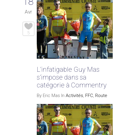
18
Avr
5
L’infatigable Guy Mas
s’impose dans sa
catégorie à Commentry
By Eric Mas In
Activités
,
FFC
,
Route