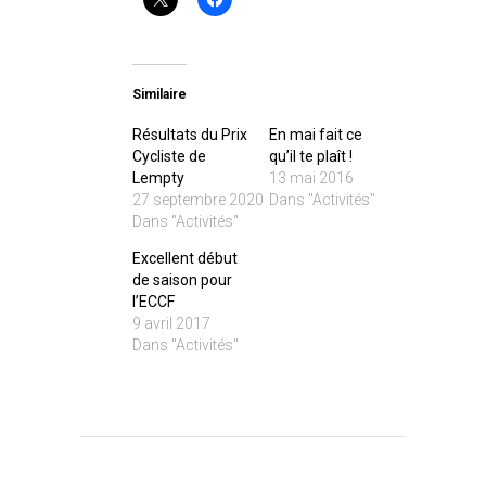
Similaire
Résultats du Prix
En mai fait ce
Cycliste de
qu’il te plaît !
Lempty
13 mai 2016
27 septembre 2020
Dans "Activités"
Dans "Activités"
Excellent début
de saison pour
l’ECCF
9 avril 2017
Dans "Activités"