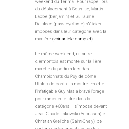
weekend du 1er mai. Pour rappel lors
du déplacement à Sourniac, Martin
Labbé (benjamin) et Guillaume
Delplace (pass cyclisme) s’étaient
imposés dans leur catégorie avec la
manière (
voir article complet
).
Le même week-end, un autre
clermontois est monté sur la 1ère
marche du podium lors des
Championnats du Puy de dôme
Ufolep de contre la montre. En effet,
l’infatigable Guy Mas a bravé l’orage
pour ramener le titre dans la
catégorie +60ans. Il s’impose devant
Jean-Claude Lakowski (Aubusson) et
Christian Greliche (Saint-Chely), ce
qui fera certainement sourire les