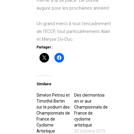
même à la 2e place. De bonne
augure pour les prochaines années!
Un grand merci à tout l’encadrement
de l’ECCF, tout particulièrement Alain
et Maryse Do-Duc.
Partager :
Similaire
Siméon Petrou et
Des clermontois
Timothé Bertin
en or aux
sur le podium des
Championnats de
Championnats de
France de
France de
cyclisme
Cyclisme
artistique
Artistique
20 octobre 2015