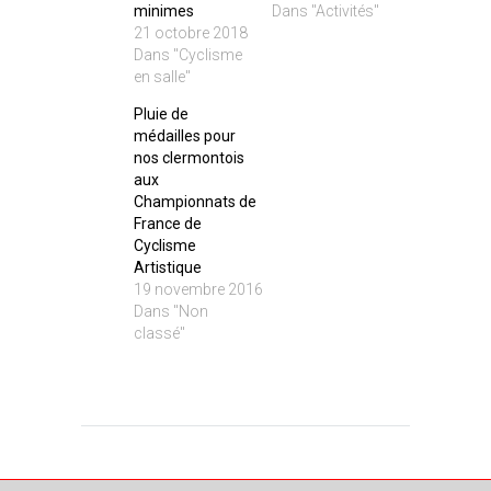
minimes
Dans "Activités"
21 octobre 2018
Dans "Cyclisme
en salle"
Pluie de
médailles pour
nos clermontois
aux
Championnats de
France de
Cyclisme
Artistique
19 novembre 2016
Dans "Non
classé"