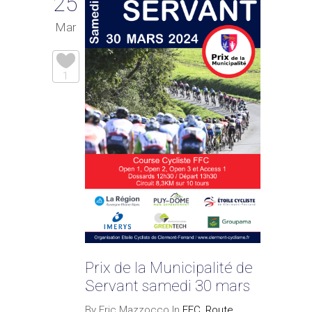
25
Mar
1
Prix de la Municipalité de
Servant samedi 30 mars
By Eric Mazzocco In
FFC
,
Route