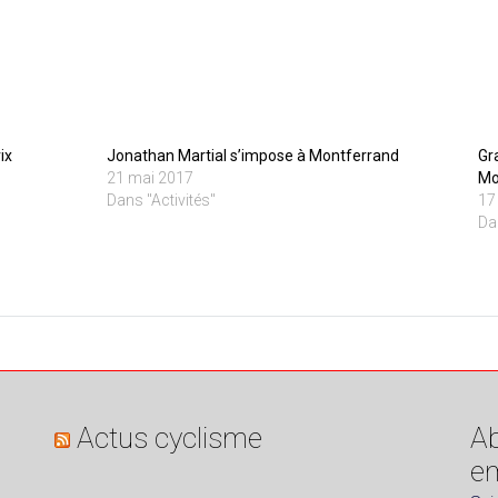
ix
Jonathan Martial s’impose à Montferrand
Gr
21 mai 2017
Mo
Dans "Activités"
17
Da
Actus cyclisme
Ab
em