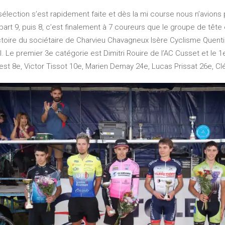
sélection s’est rapidement faite et dès la mi course nous n’avions
rt 9, puis 8, c’est finalement à 7 coureurs que le groupe de tête e
victoire du sociétaire de Charvieu Chavagneux Isère Cyclisme Quenti
. Le premier 3e catégorie est Dimitri Rouire de l’AC Cusset et le 1e
st 8e, Victor Tissot 10e, Marien Demay 24e, Lucas Prissat 26e, Cl