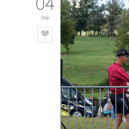
04
Sep
0