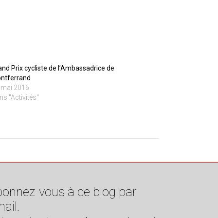
and Prix cycliste de l’Ambassadrice de
ntferrand
 mai 2016
ns "Activités"
onnez-vous à ce blog par
ail.